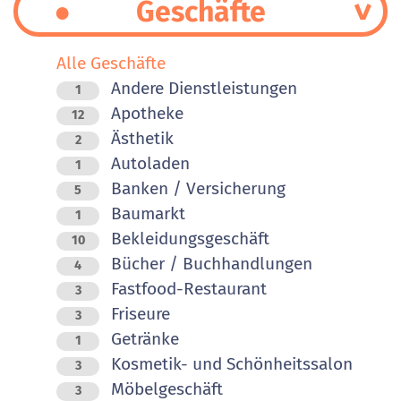
Geschäfte
Alle Geschäfte
Andere Dienstleistungen
1
Apotheke
12
Ästhetik
2
Autoladen
1
Banken / Versicherung
5
Baumarkt
1
Bekleidungsgeschäft
10
Bücher / Buchhandlungen
4
Fastfood-Restaurant
3
Friseure
3
Getränke
1
Kosmetik- und Schönheitssalon
3
Möbelgeschäft
3