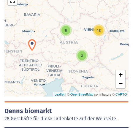
6
18
Laden der Karte...
3
+
−
Leaflet
| ©
OpenStreetMap
contributors ©
CARTO
Denns biomarkt
28 Geschäfte für diese Ladenkette auf der Webseite.