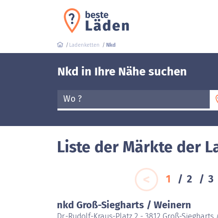
Ladenketten
Nkd
Nkd in Ihre Nähe suchen
Wo ?
Liste der Märkte der 
1
2
3
nkd Groß-Siegharts / Weinern
Dr.-Rudolf-Kraus-Platz 2 - 3812 Groß-Siegharts