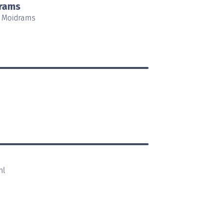
drams
/ Moidrams
hl