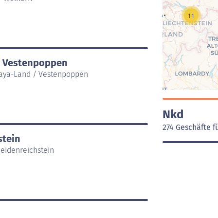
11
/ Vestenpoppen
haya-Land / Vestenpoppen
Nkd
274 Geschäfte f
stein
Heidenreichstein