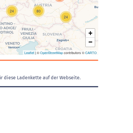
Laden der Karte...
24
80
24
+
−
Leaflet
| ©
OpenStreetMap
contributors ©
CARTO
ür diese Ladenkette auf der Webseite.