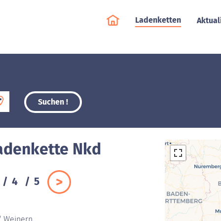
Ladenketten
Aktual
Suchen !
Ladenkette Nkd
4
5
 / Weinern