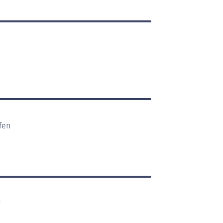
fen
r