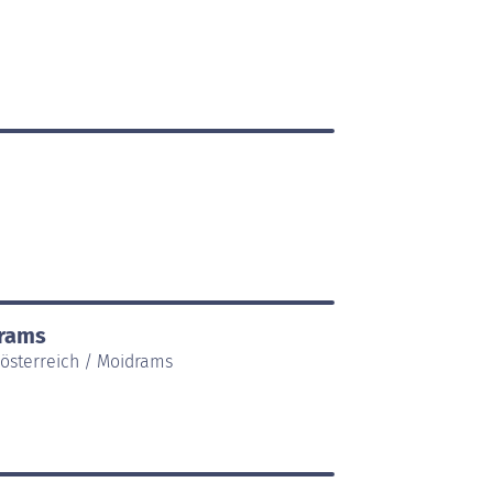
drams
rösterreich / Moidrams