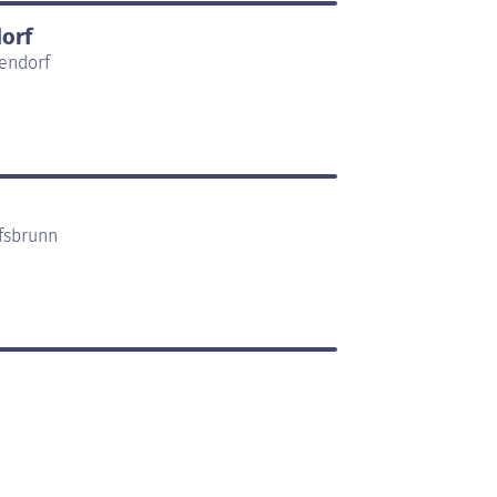
orf
xendorf
lfsbrunn