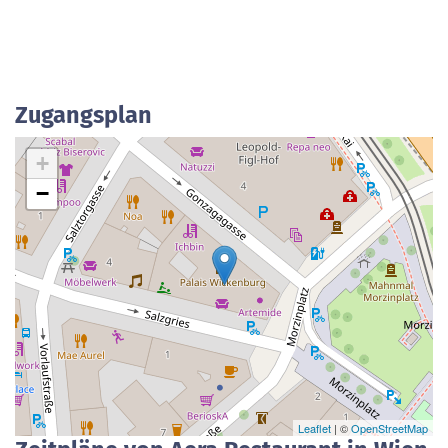
Zugangsplan
+
−
Leaflet
| ©
OpenStreetMap