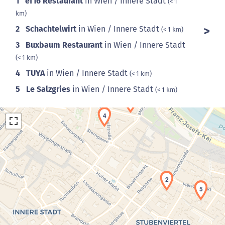
1
ef16 Restaurant
in Wien / Innere Stadt
(< 1
km)
2
Schachtelwirt
in Wien / Innere Stadt
(< 1 km)
3
Buxbaum Restaurant
in Wien / Innere Stadt
(< 1 km)
4
TUYA
in Wien / Innere Stadt
(< 1 km)
5
Le Salzgries
in Wien / Innere Stadt
(< 1 km)
4
2
5
Laden der Karte...