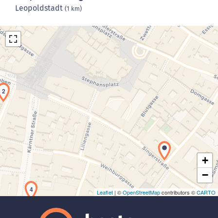
Leopoldstadt
(1 km)
2
Laden der Karte...
+
−
4
Leaflet
| ©
OpenStreetMap
contributors ©
CARTO