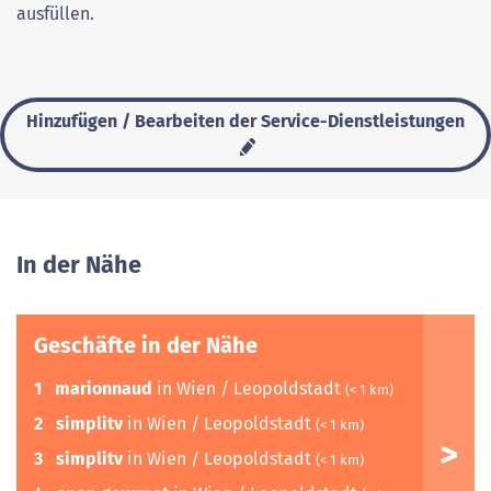
ausfüllen.
Hinzufügen / Bearbeiten der Service-Dienstleistungen
In der Nähe
Geschäfte in der Nähe
1
marionnaud
in Wien / Leopoldstadt
(< 1 km)
2
simplitv
in Wien / Leopoldstadt
(< 1 km)
3
simplitv
in Wien / Leopoldstadt
(< 1 km)