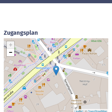
Zugangsplan
+
−
Leaflet
| ©
OpenStreetMap