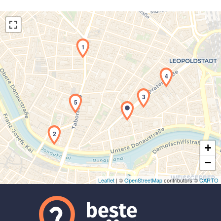
1
4
Laden der Karte...
3
5
2
+
−
Leaflet
| ©
OpenStreetMap
contributors ©
CARTO