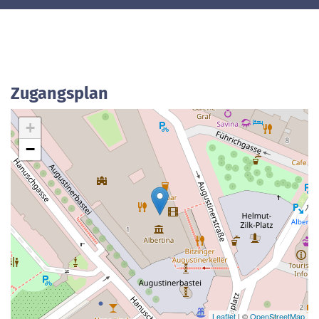
Zugangsplan
+
−
Leaflet
| ©
OpenStreetMap