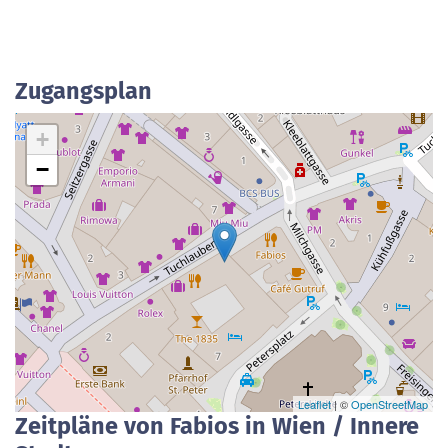
Zugangsplan
+
−
Leaflet
| ©
OpenStreetMap
Zeitpläne von Fabios in Wien / Innere