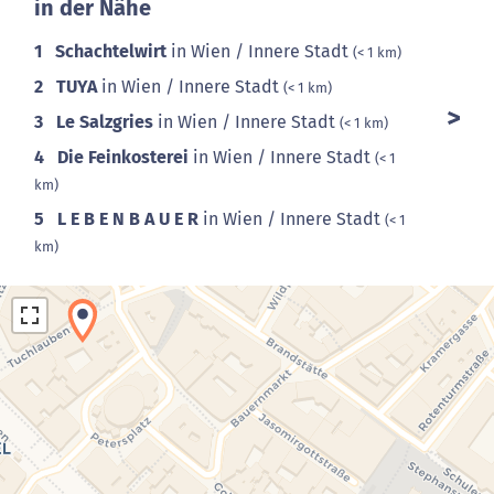
in der Nähe
1
Schachtelwirt
in Wien / Innere Stadt
(< 1 km)
2
TUYA
in Wien / Innere Stadt
(< 1 km)
3
Le Salzgries
in Wien / Innere Stadt
(< 1 km)
4
Die Feinkosterei
in Wien / Innere Stadt
(< 1
km)
5
L E B E N B A U E R
in Wien / Innere Stadt
(< 1
km)
Laden der Karte...