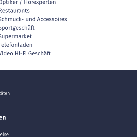
ptiker / Hörexperten
estaurants
chmuck- und Accessoires
portgeschäft
Supermarket
elefonladen
ideo Hi-Fi Geschäft
itäten
en
eise