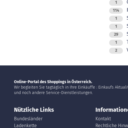
O
1
R
114
S
1
S
1
29
T
1
V
2
Online-Portal des Shoppings in Österreich.
Wir begleiten Sie tagtäglich in Ihre Einkäuffe : Einkaufs Aktual
und noch andere Service-Dienstleistungen.
Nützliche Links
Information
Bundesländer
Kontakt
Ladenkette
Rechtliche Hinw