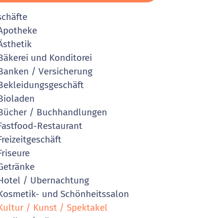
schäfte
Apotheke
sthetik
äkerei und Konditorei
anken / Versicherung
ekleidungsgeschäft
Bioladen
ücher / Buchhandlungen
astfood-Restaurant
reizeitgeschäft
riseure
Getränke
otel / Ubernachtung
osmetik- und Schönheitssalon
ultur / Kunst / Spektakel