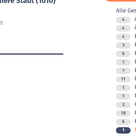
nere Stadt (1010)
Alle Ge
4
dt
Ä
4
B
4
B
3
B
6
1
B
1
F
11
F
1
F
1
2
H
18
K
6
K
1