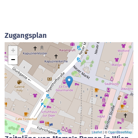
Zugangsplan
+
−
Leaflet
| ©
OpenStreetMap