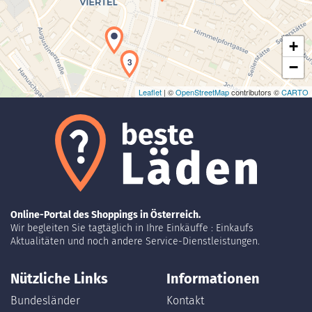
+
3
−
Leaflet
| ©
OpenStreetMap
contributors ©
CARTO
5
4
Online-Portal des Shoppings in Österreich.
Wir begleiten Sie tagtäglich in Ihre Einkäuffe : Einkaufs
Aktualitäten und noch andere Service-Dienstleistungen.
Nützliche Links
Informationen
Bundesländer
Kontakt