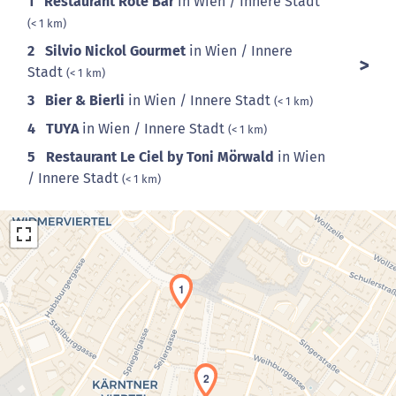
1
Restaurant Rote Bar
in Wien / Innere Stadt
(< 1 km)
2
Silvio Nickol Gourmet
in Wien / Innere
Stadt
(< 1 km)
3
Bier & Bierli
in Wien / Innere Stadt
(< 1 km)
4
TUYA
in Wien / Innere Stadt
(< 1 km)
5
Restaurant Le Ciel by Toni Mörwald
in Wien
/ Innere Stadt
(< 1 km)
1
Laden der Karte...
2