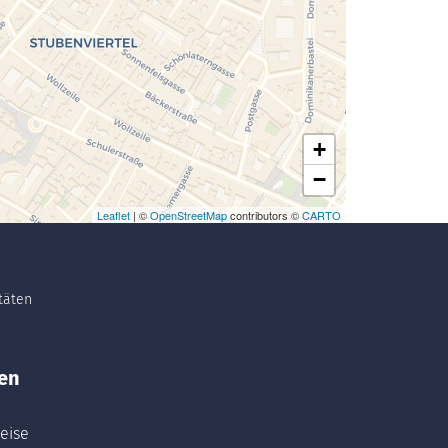
+
−
Leaflet
| ©
OpenStreetMap
contributors ©
CARTO
itäten
en
eise