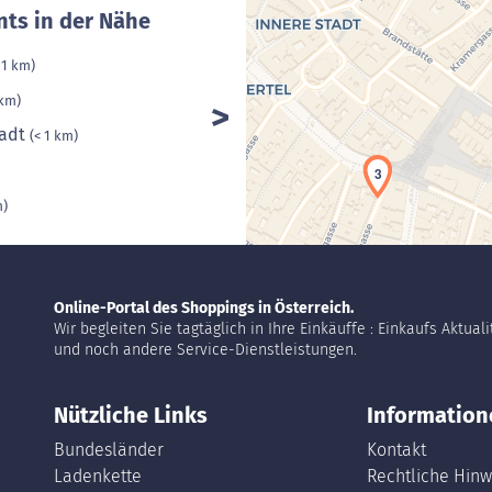
nts in der Nähe
 1 km)
 km)
tadt
(< 1 km)
3
m)
Online-Portal des Shoppings in Österreich.
Wir begleiten Sie tagtäglich in Ihre Einkäuffe : Einkaufs Aktual
und noch andere Service-Dienstleistungen.
Nützliche Links
Information
Bundesländer
Kontakt
Ladenkette
Rechtliche Hinw