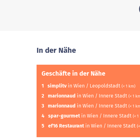
In der Nähe
Geschäfte in der Nähe
1
simplitv
in Wien / Leopoldstadt
(< 1 km)
2
marionnaud
in Wien / Innere Stadt
(< 1 k
3
marionnaud
in Wien / Innere Stadt
(< 1 k
4
spar-gourmet
in Wien / Innere Stadt
(< 1
5
ef16 Restaurant
in Wien / Innere Stadt
(