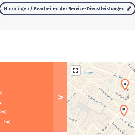
Hinzufügen / Bearbeiten der Service-Dienstleistungen
4
m)
m)
 km)
< 1 km)