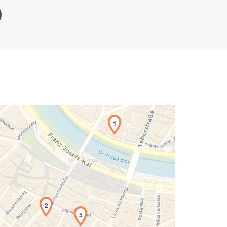
1
2
5
Laden der Karte...