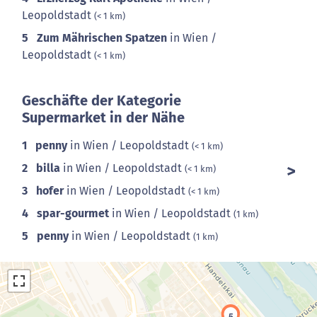
Leopoldstadt
(< 1 km)
5
Zum Mährischen Spatzen
in Wien /
Leopoldstadt
(< 1 km)
Geschäfte der Kategorie
Supermarket in der Nähe
1
penny
in Wien / Leopoldstadt
(< 1 km)
2
billa
in Wien / Leopoldstadt
(< 1 km)
3
hofer
in Wien / Leopoldstadt
(< 1 km)
4
spar-gourmet
in Wien / Leopoldstadt
(1 km)
5
penny
in Wien / Leopoldstadt
(1 km)
5