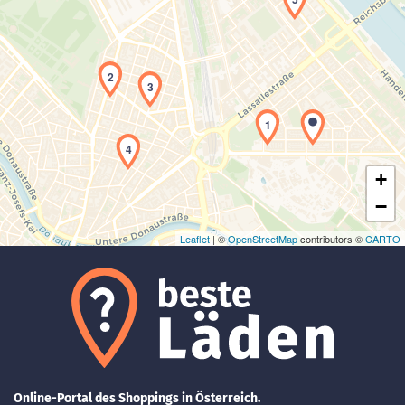
2
Laden der Karte...
3
1
4
+
−
Leaflet
| ©
OpenStreetMap
contributors ©
CARTO
Online-Portal des Shoppings in Österreich.