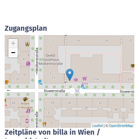
Zugangsplan
+
−
Leaflet
| ©
OpenStreetMap
Zeitpläne von billa in Wien /