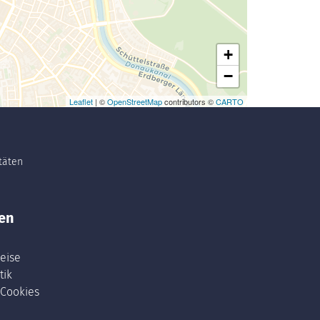
+
−
Leaflet
| ©
OpenStreetMap
contributors ©
CARTO
itäten
en
eise
tik
 Cookies