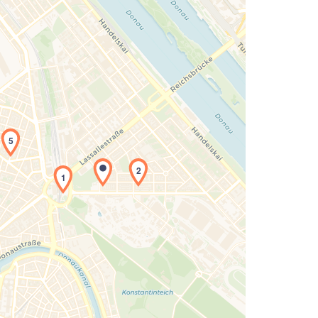
5
2
Laden der Karte...
1