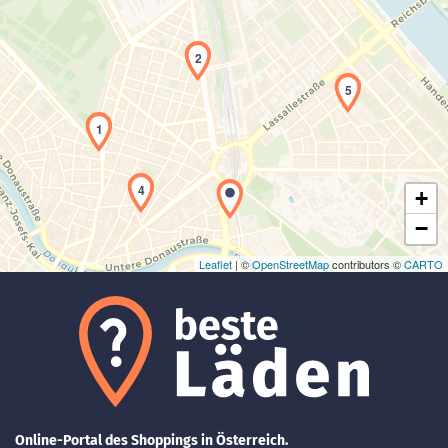
2
5
Laden der Karte...
1
4
+
−
Leaflet
| ©
OpenStreetMap
contributors ©
CARTO
Online-Portal des Shoppings in Österreich.