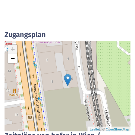
Zugangsplan
+
−
Leaflet
| ©
OpenStreetMap