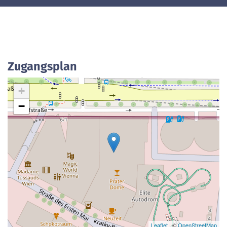
Zugangsplan
+
−
Leaflet
| ©
OpenStreetMap