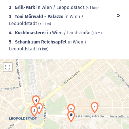
2
Grill-Park
in Wien / Leopoldstadt
(< 1 km)
3
Toni Mörwald - Palazzo
in Wien /
Leopoldstadt
(< 1 km)
4
Kuchlmasterei
in Wien / Landstraße
(1 km)
5
Schank zum Reichsapfel
in Wien /
Leopoldstadt
(1 km)
4
1
5
2
Laden der Karte...
3