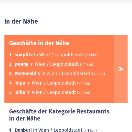
In der Nähe
Geschäfte in der Nähe
1
simplitv
in Wien / Leopoldstadt
(< 1 km)
2
penny
in Wien / Leopoldstadt
(< 1 km)
3
McDonald's
in Wien / Leopoldstadt
(< 1 km)
4
bipa
in Wien / Leopoldstadt
(< 1 km)
5
billa
in Wien / Leopoldstadt
(< 1 km)
Geschäfte der Kategorie Restaurants
in der Nähe
1
Donburi
in Wien / Leopoldstadt
(< 1 km)