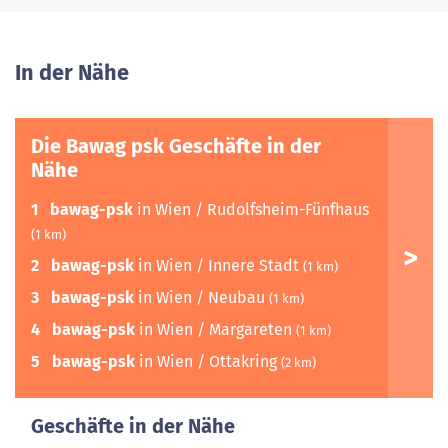
In der Nähe
Die Bawag psk Geschäfte in der
Nähe
1
bawag-psk
in Wien / Rudolfsheim-Fünfhaus
(1 km)
2
bawag-psk
in Wien / Innere Stadt
(1 km)
3
bawag-psk
in Wien / Neubau
(1 km)
4
bawag-psk
in Wien / Margareten
(1 km)
5
bawag-psk
in Wien / Ottakring
(2 km)
Geschäfte in der Nähe