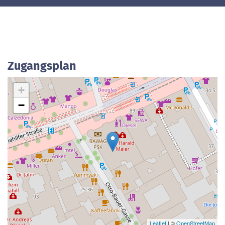
Zugangsplan
+
−
Leaflet
| ©
OpenStreetMap