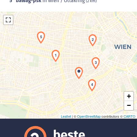
5
bawag-psk
in Wien / Ottakring
(2 km)
5
2
1
3
Laden der Karte...
4
+
−
Leaflet
| ©
OpenStreetMap
contributors ©
CARTO