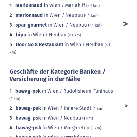
1
marionnaud
in Wien / Mariahilf
(< 1 km)
2
marionnaud
in Wien / Neubau
(< 1 km)
3
spar-gourmet
in Wien / Neubau
(< 1 km)
4
bipa
in Wien / Neubau
(< 1 km)
5
Door No 8 Restaurant
in Wien / Neubau
(< 1
km)
Geschäfte der Kategorie Banken /
Versicherung in der Nähe
1
bawag-psk
in Wien / Rudolfsheim-Fünfhaus
(1 km)
2
bawag-psk
in Wien / Innere Stadt
(1 km)
3
bawag-psk
in Wien / Neubau
(1 km)
4
bawag-psk
in Wien / Margareten
(1 km)