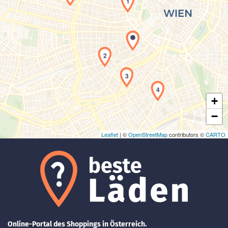
1
Laden der Karte...
2
3
4
+
−
Leaflet
| ©
OpenStreetMap
contributors ©
CARTO
Online-Portal des Shoppings in Österreich.