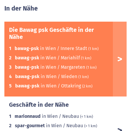
In der Nähe
Die Bawag psk Geschäfte in der
Nähe
1
bawag-psk
in Wien / Innere Stadt
(1 km)
2
bawag-psk
in Wien / Mariahilf
(1 km)
3
bawag-psk
in Wien / Margareten
(1 km)
4
bawag-psk
in Wien / Wieden
(1 km)
5
bawag-psk
in Wien / Ottakring
(2 km)
Geschäfte in der Nähe
1
marionnaud
in Wien / Neubau
(< 1 km)
2
spar-gourmet
in Wien / Neubau
(< 1 km)