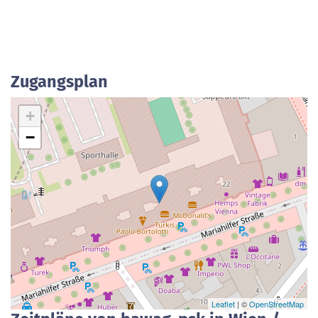
Zugangsplan
+
−
Leaflet
| ©
OpenStreetMap