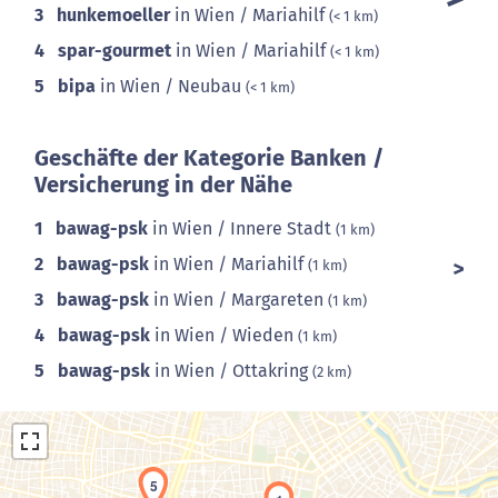
3
hunkemoeller
in Wien / Mariahilf
(< 1 km)
4
spar-gourmet
in Wien / Mariahilf
(< 1 km)
5
bipa
in Wien / Neubau
(< 1 km)
Geschäfte der Kategorie Banken /
Versicherung in der Nähe
1
bawag-psk
in Wien / Innere Stadt
(1 km)
2
bawag-psk
in Wien / Mariahilf
(1 km)
3
bawag-psk
in Wien / Margareten
(1 km)
4
bawag-psk
in Wien / Wieden
(1 km)
5
bawag-psk
in Wien / Ottakring
(2 km)
5