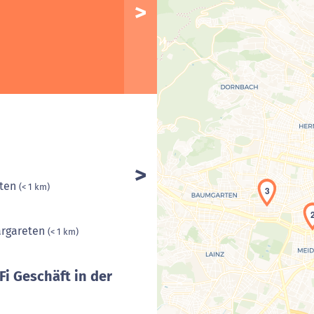
eten
(< 1 km)
3
argareten
(< 1 km)
Fi Geschäft in der