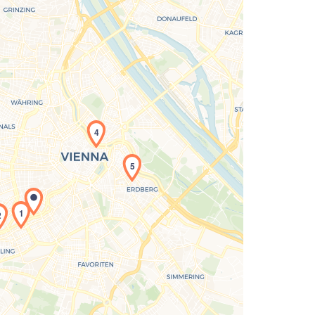
4
5
Laden der Karte...
1
2