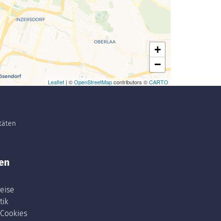
+
−
Leaflet
| ©
OpenStreetMap
contributors ©
CARTO
itäten
en
eise
tik
 Cookies