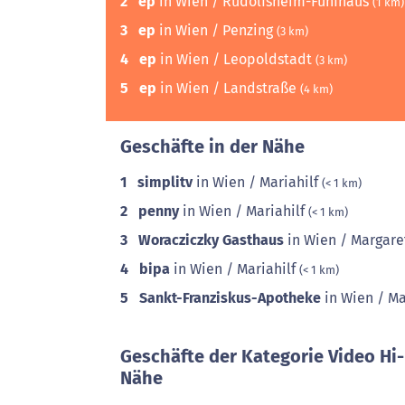
2
ep
in Wien / Rudolfsheim-Fünfhaus
(1 km)
3
ep
in Wien / Penzing
(3 km)
4
ep
in Wien / Leopoldstadt
(3 km)
5
ep
in Wien / Landstraße
(4 km)
Geschäfte in der Nähe
1
simplitv
in Wien / Mariahilf
(< 1 km)
2
penny
in Wien / Mariahilf
(< 1 km)
3
Woracziczky Gasthaus
in Wien / Margar
4
bipa
in Wien / Mariahilf
(< 1 km)
5
Sankt-Franziskus-Apotheke
in Wien / M
Geschäfte der Kategorie Video Hi-
Nähe