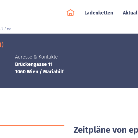
Ladenketten
Aktual
ft
ep
1)
Adresse & Kontakte
Brückengasse 11
1060 Wien / Mariahilf
Zeitpläne von ep