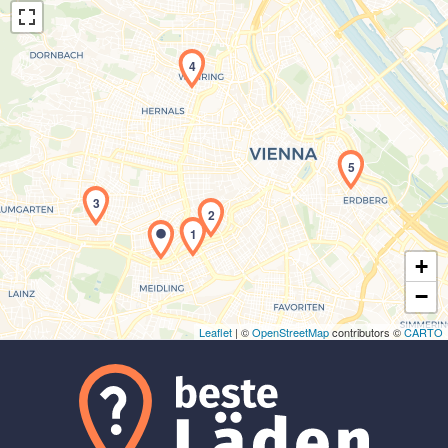
4
Laden der Karte...
5
3
2
1
+
−
Leaflet
| ©
OpenStreetMap
contributors ©
CARTO