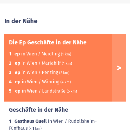
In der Nähe
Die Ep Geschäfte in der Nähe
1
ep
in Wien / Meidling
(1 km)
2
ep
in Wien / Mariahilf
(1 km)
3
ep
in Wien / Penzing
(2 km)
4
ep
in Wien / Währing
(4 km)
5
ep
in Wien / Landstraße
(5 km)
Geschäfte in der Nähe
1
Gasthaus Quell
in Wien / Rudolfsheim-
Fünfhaus
(< 1 km)