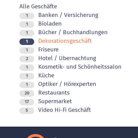
Alle Geschäfte
Banken / Versicherung
1
Bioladen
1
Bücher / Buchhandlungen
1
Dekorationsgeschäft
1
Friseure
1
Hotel / Ubernachtung
2
Kosmetik- und Schönheitssalon
1
Küche
1
Optiker / Hörexperten
1
Restaurants
20
Supermarket
17
Video Hi-Fi Geschäft
5