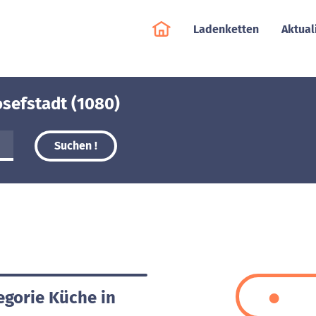
Ladenketten
Aktual
osefstadt (1080)
Suchen !
egorie Küche in