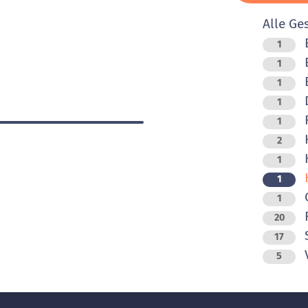
Alle Ge
B
1
1
B
1
D
1
F
1
H
2
K
1
1
O
1
R
20
17
V
5