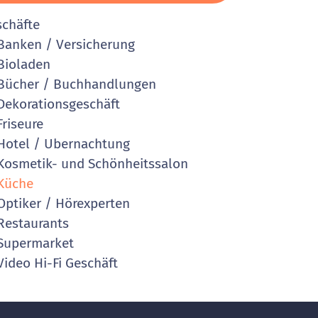
schäfte
anken / Versicherung
Bioladen
ücher / Buchhandlungen
ekorationsgeschäft
riseure
otel / Ubernachtung
osmetik- und Schönheitssalon
Küche
ptiker / Hörexperten
estaurants
Supermarket
ideo Hi-Fi Geschäft