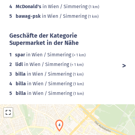
4
McDonald's
in Wien / Simmering
(1 km)
5
bawag-psk
in Wien / Simmering
(1 km)
Geschäfte der Kategorie
Supermarket in der Nähe
1
spar
in Wien / Simmering
(< 1 km)
2
lidl
in Wien / Simmering
(< 1 km)
3
billa
in Wien / Simmering
(1 km)
4
billa
in Wien / Simmering
(1 km)
5
billa
in Wien / Simmering
(1 km)
4