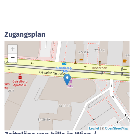
Zugangsplan
+
−
Leaflet
| ©
OpenStreetMap