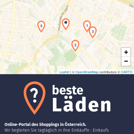
Laden der Karte...
1
5
3
2
+
−
Leaflet
| ©
OpenStreetMap
contributors ©
CARTO
Online-Portal des Shoppings in Österreich.
Wir begleiten Sie tagtäglich in Ihre Einkäuffe : Einkaufs