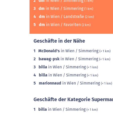
2
dm
in Wien / Simmering
(1 km)
3
dm
in Wien / Simmering
(1 km)
4
dm
in Wien / Landstraße
(2 km)
5
dm
in Wien / Favoriten
(2 km)
Geschäfte in der Nähe
1
McDonald's
in Wien / Simmering
(< 1 km)
2
bawag-psk
in Wien / Simmering
(< 1 km)
3
billa
in Wien / Simmering
(< 1 km)
4
billa
in Wien / Simmering
(< 1 km)
5
marionnaud
in Wien / Simmering
(< 1 km)
Geschäfte der Kategorie Supermar
1
billa
in Wien / Simmering
(< 1 km)