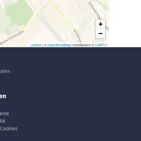
+
−
Leaflet
| ©
OpenStreetMap
contributors ©
CARTO
itäten
en
eise
tik
 Cookies