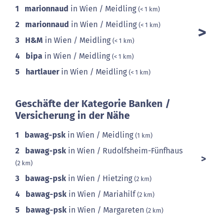
1
marionnaud
in Wien / Meidling
(< 1 km)
2
marionnaud
in Wien / Meidling
(< 1 km)
3
H&M
in Wien / Meidling
(< 1 km)
4
bipa
in Wien / Meidling
(< 1 km)
5
hartlauer
in Wien / Meidling
(< 1 km)
Geschäfte der Kategorie Banken /
Versicherung in der Nähe
1
bawag-psk
in Wien / Meidling
(1 km)
2
bawag-psk
in Wien / Rudolfsheim-Fünfhaus
(2 km)
3
bawag-psk
in Wien / Hietzing
(2 km)
4
bawag-psk
in Wien / Mariahilf
(2 km)
5
bawag-psk
in Wien / Margareten
(2 km)