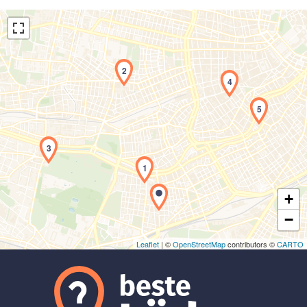
2
4
5
Laden der Karte...
3
1
+
−
Leaflet
| ©
OpenStreetMap
contributors ©
CARTO