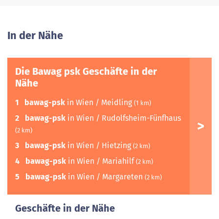
In der Nähe
Die Bawag psk Geschäfte in der
Nähe
1
bawag-psk
in Wien / Meidling
(1 km)
2
bawag-psk
in Wien / Rudolfsheim-Fünfhaus
(2 km)
3
bawag-psk
in Wien / Hietzing
(2 km)
4
bawag-psk
in Wien / Mariahilf
(2 km)
5
bawag-psk
in Wien / Margareten
(2 km)
Geschäfte in der Nähe