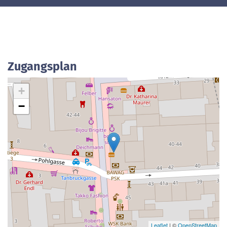
Zugangsplan
+
−
Leaflet
| ©
OpenStreetMap