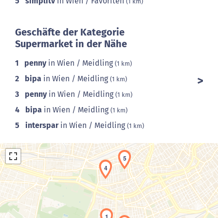
5
simplitv
in Wien / Favoriten
(1 km)
Geschäfte der Kategorie
Supermarket in der Nähe
1
penny
in Wien / Meidling
(1 km)
2
bipa
in Wien / Meidling
(1 km)
3
penny
in Wien / Meidling
(1 km)
4
bipa
in Wien / Meidling
(1 km)
5
interspar
in Wien / Meidling
(1 km)
5
4
1