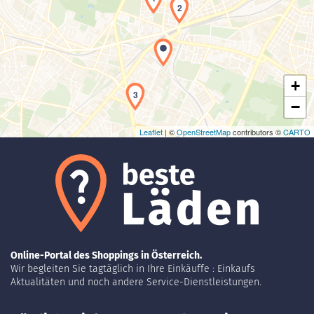
2
Laden der Karte...
+
3
−
Leaflet
| ©
OpenStreetMap
contributors ©
CARTO
Online-Portal des Shoppings in Österreich.
Wir begleiten Sie tagtäglich in Ihre Einkäuffe : Einkaufs
Aktualitäten und noch andere Service-Dienstleistungen.