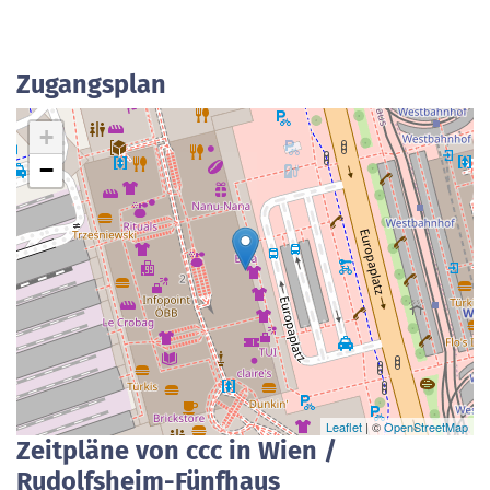
Zugangsplan
+
−
Leaflet
| ©
OpenStreetMap
Zeitpläne von ccc in Wien /
Rudolfsheim-Fünfhaus