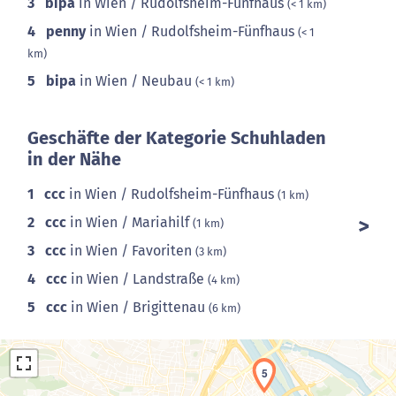
3
bipa
in Wien / Rudolfsheim-Fünfhaus
(< 1 km)
4
penny
in Wien / Rudolfsheim-Fünfhaus
(< 1
km)
5
bipa
in Wien / Neubau
(< 1 km)
Geschäfte der Kategorie Schuhladen
in der Nähe
1
ccc
in Wien / Rudolfsheim-Fünfhaus
(1 km)
2
ccc
in Wien / Mariahilf
(1 km)
3
ccc
in Wien / Favoriten
(3 km)
4
ccc
in Wien / Landstraße
(4 km)
5
ccc
in Wien / Brigittenau
(6 km)
5