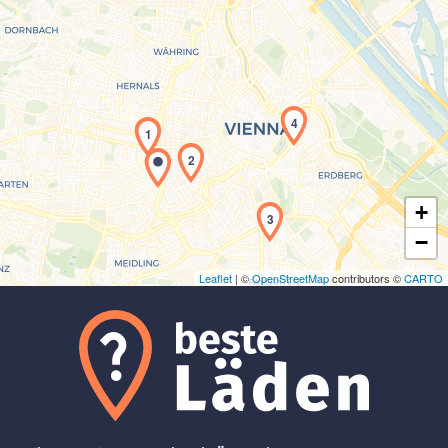
Laden der Karte...
4
1
2
+
3
−
Leaflet
| ©
OpenStreetMap
contributors ©
CARTO