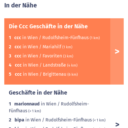
In der Nähe
Die Ccc Geschäfte in der Nähe
1
ccc
in Wien / Rudolfsheim-Fünfhaus
(1 km)
2
ccc
in Wien / Mariahilf
(1 km)
3
ccc
in Wien / Favoriten
(3 km)
4
ccc
in Wien / Landstraße
(4 km)
5
ccc
in Wien / Brigittenau
(6 km)
Geschäfte in der Nähe
1
marionnaud
in Wien / Rudolfsheim-
Fünfhaus
(< 1 km)
2
bipa
in Wien / Rudolfsheim-Fünfhaus
(< 1 km)