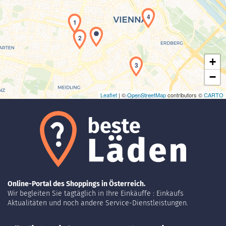
Laden der Karte...
4
1
2
+
3
−
Leaflet
| ©
OpenStreetMap
contributors ©
CARTO
Online-Portal des Shoppings in Österreich.
Wir begleiten Sie tagtäglich in Ihre Einkäuffe : Einkaufs
Aktualitäten und noch andere Service-Dienstleistungen.