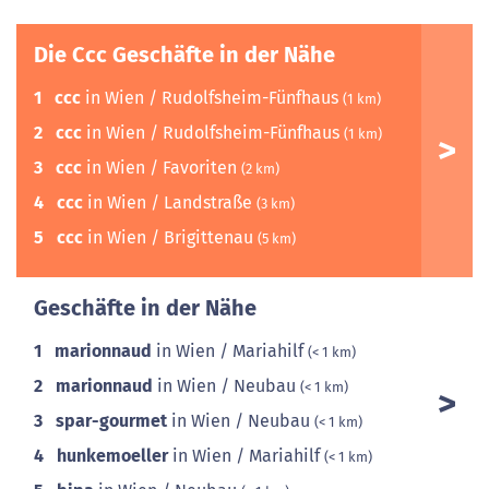
Die Ccc Geschäfte in der Nähe
1
ccc
in Wien / Rudolfsheim-Fünfhaus
(1 km)
2
ccc
in Wien / Rudolfsheim-Fünfhaus
(1 km)
3
ccc
in Wien / Favoriten
(2 km)
4
ccc
in Wien / Landstraße
(3 km)
5
ccc
in Wien / Brigittenau
(5 km)
Geschäfte in der Nähe
1
marionnaud
in Wien / Mariahilf
(< 1 km)
2
marionnaud
in Wien / Neubau
(< 1 km)
3
spar-gourmet
in Wien / Neubau
(< 1 km)
4
hunkemoeller
in Wien / Mariahilf
(< 1 km)