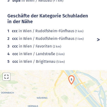
5
bipa
in Wien / Neubau
(< 1 km)
Geschäfte der Kategorie Schuhladen
in der Nähe
1
ccc
in Wien / Rudolfsheim-Fünfhaus
(1 km)
2
ccc
in Wien / Rudolfsheim-Fünfhaus
(1 km)
3
ccc
in Wien / Favoriten
(2 km)
4
ccc
in Wien / Landstraße
(3 km)
5
ccc
in Wien / Brigittenau
(5 km)
5