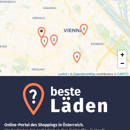
Laden der Karte...
3
2
1
+
4
−
Leaflet
| ©
OpenStreetMap
contributors ©
CARTO
Online-Portal des Shoppings in Österreich.