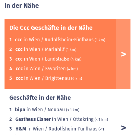
In der Nähe
Die Ccc Geschäfte in der Nähe
1
ccc
in Wien / Rudolfsheim-Fünfhaus
(1 km)
2
ccc
in Wien / Mariahilf
(1 km)
3
ccc
in Wien / Landstraße
(4 km)
4
ccc
in Wien / Favoriten
(4 km)
5
ccc
in Wien / Brigittenau
(6 km)
Geschäfte in der Nähe
1
bipa
in Wien / Neubau
(< 1 km)
2
Gasthaus Elsner
in Wien / Ottakring
(< 1 km)
3
H&M
in Wien / Rudolfsheim-Fünfhaus
(< 1