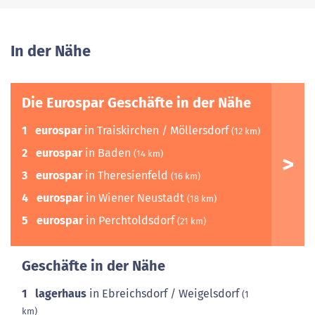
In der Nähe
Die Eurospar Geschäfte in der Nähe
1
eurospar
in Traiskirchen / Möllersdorf
(12 km)
2
eurospar
in Baden
(14 km)
3
eurospar
in Theresienfeld
(16 km)
4
eurospar
in Wiener Neustadt
(18 km)
5
eurospar
in Perchtoldsdorf
(21 km)
Geschäfte in der Nähe
1
lagerhaus
in Ebreichsdorf / Weigelsdorf
(1
km)