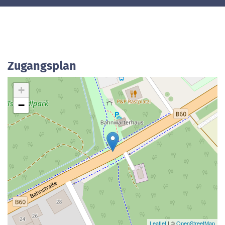
Zugangsplan
+
−
Leaflet
| ©
OpenStreetMap