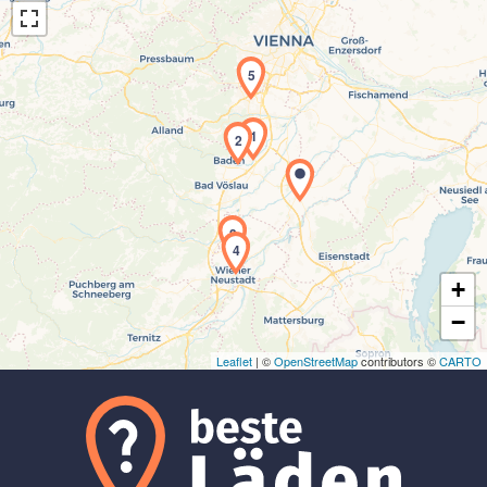
5
1
2
Laden der Karte...
3
4
+
−
Leaflet
| ©
OpenStreetMap
contributors ©
CARTO