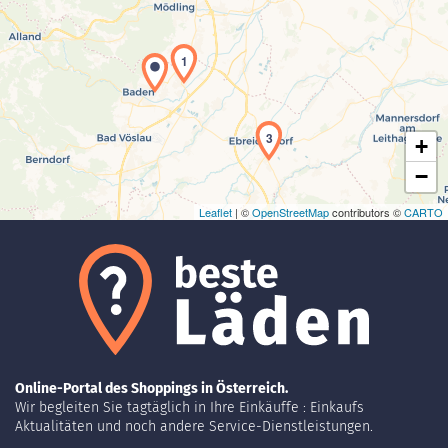
Laden der Karte...
1
3
+
−
Leaflet
| ©
OpenStreetMap
contributors ©
CARTO
Online-Portal des Shoppings in Österreich.
Wir begleiten Sie tagtäglich in Ihre Einkäuffe : Einkaufs
Aktualitäten und noch andere Service-Dienstleistungen.