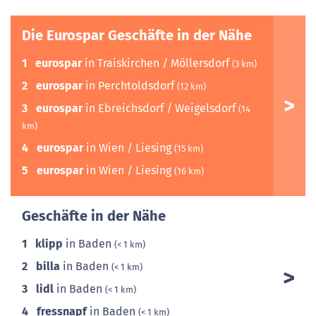
Die Eurospar Geschäfte in der Nähe
1
eurospar
in Traiskirchen / Möllersdorf
(3 km)
2
eurospar
in Perchtoldsdorf
(12 km)
3
eurospar
in Ebreichsdorf / Weigelsdorf
(14
km)
4
eurospar
in Wien / Liesing
(15 km)
5
eurospar
in Wien / Liesing
(16 km)
Geschäfte in der Nähe
1
klipp
in Baden
(< 1 km)
2
billa
in Baden
(< 1 km)
3
lidl
in Baden
(< 1 km)
4
fressnapf
in Baden
(< 1 km)