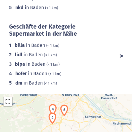
5
nkd
in Baden
(< 1 km)
Geschäfte der Kategorie
Supermarket in der Nähe
1
billa
in Baden
(< 1 km)
2
lidl
in Baden
(< 1 km)
3
bipa
in Baden
(< 1 km)
4
hofer
in Baden
(< 1 km)
5
dm
in Baden
(< 1 km)
4
5
2