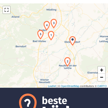
3
4
5
1
Laden der Karte...
2
+
−
Leaflet
| ©
OpenStreetMap
contributors ©
CARTO