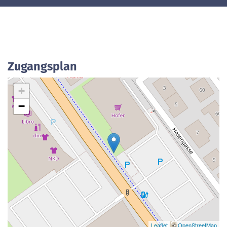
Zugangsplan
+
−
Leaflet
| ©
OpenStreetMap