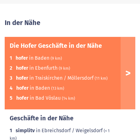
In der Nähe
Die Hofer Geschäfte in der Nähe
1
hofer
in Baden
(9 km)
2
hofer
in Ebenfurth
(9 km)
3
hofer
in Traiskirchen / Möllersdorf
(11 km)
4
hofer
in Baden
(13 km)
5
hofer
in Bad Vöslau
(14 km)
Geschäfte in der Nähe
1
simplitv
in Ebreichsdorf / Weigelsdorf
(< 1
km)