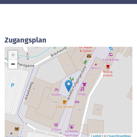
Zugangsplan
+
−
Leaflet
| ©
OpenStreetMap