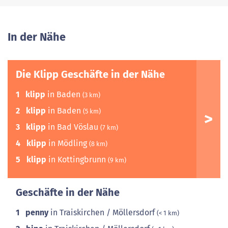
In der Nähe
Die Klipp Geschäfte in der Nähe
1
klipp
in Baden
(3 km)
2
klipp
in Baden
(5 km)
3
klipp
in Bad Vöslau
(7 km)
4
klipp
in Mödling
(8 km)
5
klipp
in Kottingbrunn
(9 km)
Geschäfte in der Nähe
1
penny
in Traiskirchen / Möllersdorf
(< 1 km)