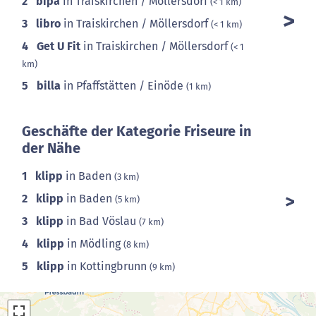
2
bipa
in Traiskirchen / Möllersdorf
(< 1 km)
3
libro
in Traiskirchen / Möllersdorf
(< 1 km)
4
Get U Fit
in Traiskirchen / Möllersdorf
(< 1
km)
5
billa
in Pfaffstätten / Einöde
(1 km)
Geschäfte der Kategorie Friseure in
der Nähe
1
klipp
in Baden
(3 km)
2
klipp
in Baden
(5 km)
3
klipp
in Bad Vöslau
(7 km)
4
klipp
in Mödling
(8 km)
5
klipp
in Kottingbrunn
(9 km)