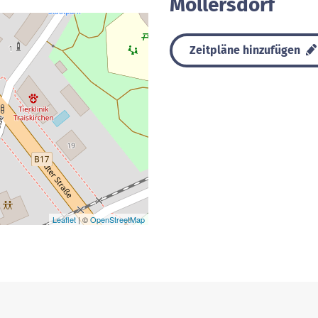
Möllersdorf
Zeitpläne hinzufügen
Leaflet
| ©
OpenStreetMap