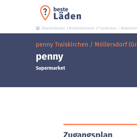
Bundesländer
Niederösterreich
Traiskirchen / Möllersdor
penny Traiskirchen / Möllersdorf (G
penny
Supermarket
Zugangsplan