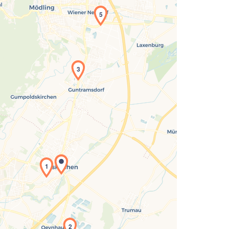
5
3
Laden der Karte...
1
2