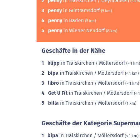
2
penny
in Traiskirchen / Oeynhausen
(3 km
3
penny
in Guntramsdorf
(5 km)
4
penny
in Baden
(5 km)
5
penny
in Wiener Neudorf
(8 km)
Geschäfte in der Nähe
1
klipp
in Traiskirchen / Möllersdorf
(< 1 km)
2
bipa
in Traiskirchen / Möllersdorf
(< 1 km)
3
libro
in Traiskirchen / Möllersdorf
(< 1 km)
4
Get U Fit
in Traiskirchen / Möllersdorf
(< 
5
billa
in Traiskirchen / Möllersdorf
(1 km)
Geschäfte der Kategorie Supermar
1
bipa
in Traiskirchen / Möllersdorf
(< 1 km)