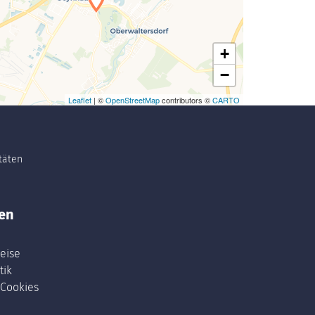
+
−
Leaflet
| ©
OpenStreetMap
contributors ©
CARTO
itäten
en
eise
tik
 Cookies