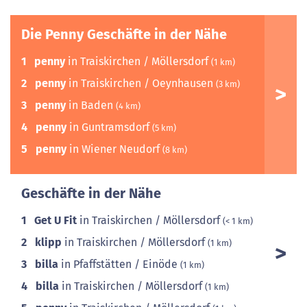
Die Penny Geschäfte in der Nähe
1
penny
in Traiskirchen / Möllersdorf
(1 km)
2
penny
in Traiskirchen / Oeynhausen
(3 km)
3
penny
in Baden
(4 km)
4
penny
in Guntramsdorf
(5 km)
5
penny
in Wiener Neudorf
(8 km)
Geschäfte in der Nähe
1
Get U Fit
in Traiskirchen / Möllersdorf
(< 1 km)
2
klipp
in Traiskirchen / Möllersdorf
(1 km)
3
billa
in Pfaffstätten / Einöde
(1 km)
4
billa
in Traiskirchen / Möllersdorf
(1 km)