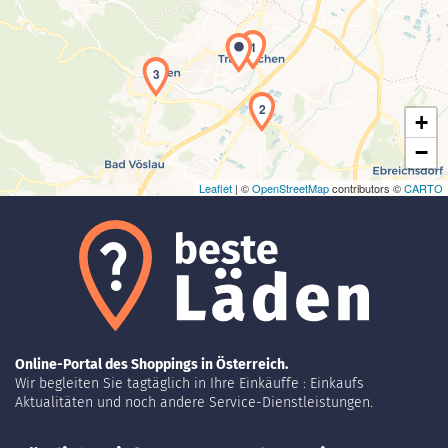
Laden der Karte...
1
3
2
+
−
Leaflet
| ©
OpenStreetMap
contributors ©
CARTO
Online-Portal des Shoppings in Österreich.
Wir begleiten Sie tagtäglich in Ihre Einkäuffe : Einkaufs
Aktualitäten und noch andere Service-Dienstleistungen.