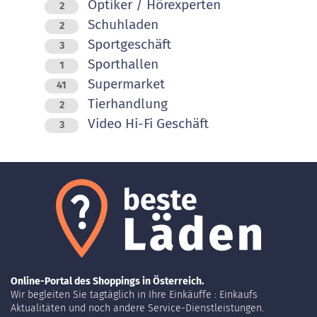
Optiker / Hörexperten
2
Schuhladen
2
Sportgeschäft
3
Sporthallen
1
Supermarket
41
Tierhandlung
2
Video Hi-Fi Geschäft
3
Online-Portal des Shoppings in Österreich.
Wir begleiten Sie tagtäglich in Ihre Einkäuffe : Einkaufs
Aktualitäten und noch andere Service-Dienstleistungen.