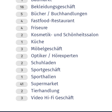
1
Bekleidungsgeschäft
16
Bücher / Buchhandlungen
5
Fastfood-Restaurant
4
Friseure
4
Kosmetik- und Schönheitssalon
2
Küche
1
Möbelgeschäft
3
Optiker / Hörexperten
2
Schuhladen
2
Sportgeschäft
3
Sporthallen
1
Supermarket
41
Tierhandlung
2
Video Hi-Fi Geschäft
3