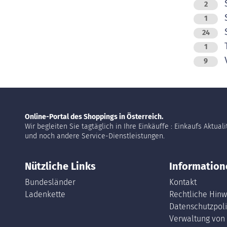
S
2
S
1
24
T
1
V
9
Online-Portal des Shoppings in Österreich.
Wir begleiten Sie tagtäglich in Ihre Einkäuffe : Einkaufs Aktual
und noch andere Service-Dienstleistungen.
Nützliche Links
Information
Bundesländer
Kontakt
Ladenkette
Rechtliche Hinw
Datenschutzpoli
Verwaltung von