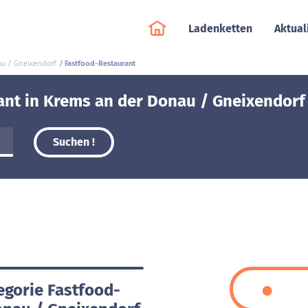
Ladenketten
Aktual
au / Gneixendorf
Fastfood-Restaurant
ant in Krems an der Donau / Gneixendorf
Suchen !
egorie Fastfood-