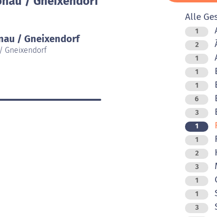
onau / Gneixendorf
Alle Ge
A
1
nau / Gneixendorf
Ä
2
 / Gneixendorf
1
B
1
1
B
6
B
3
F
1
F
1
K
2
M
3
O
1
S
1
3