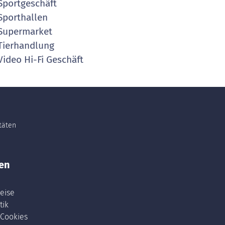
portgeschäft
porthallen
Supermarket
ierhandlung
ideo Hi-Fi Geschäft
itäten
en
eise
tik
 Cookies