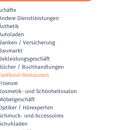
schäfte
ndere Dienstleistungen
sthetik
Autoladen
anken / Versicherung
Baumarkt
ekleidungsgeschäft
ücher / Buchhandlungen
astfood-Restaurant
riseure
osmetik- und Schönheitssalon
öbelgeschäft
ptiker / Hörexperten
chmuck- und Accessoires
Schuhladen