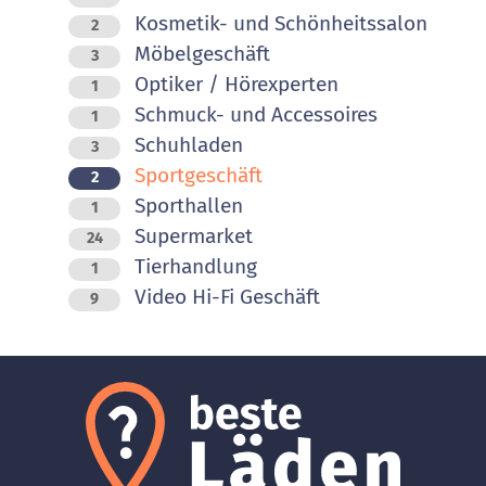
Kosmetik- und Schönheitssalon
2
Möbelgeschäft
3
Optiker / Hörexperten
1
Schmuck- und Accessoires
1
Schuhladen
3
Sportgeschäft
2
Sporthallen
1
Supermarket
24
Tierhandlung
1
Video Hi-Fi Geschäft
9