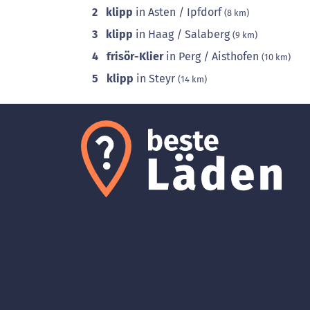
2
klipp
in Asten / Ipfdorf
(8 km)
3
klipp
in Haag / Salaberg
(9 km)
4
frisör-Klier
in Perg / Aisthofen
(10 km)
5
klipp
in Steyr
(14 km)