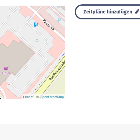
Zeitpläne hinzufügen
Leaflet
| ©
OpenStreetMap