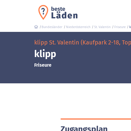
Bundesländer
Niederösterreich
St. Valentin
Friseure
k
klipp St. Valentin (Kaufpark 2-18, Top
klipp
Friseure
Zugangsplan