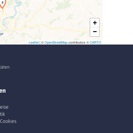
4
+
−
Leaflet
| ©
OpenStreetMap
contributors ©
CARTO
itäten
en
eise
tik
 Cookies