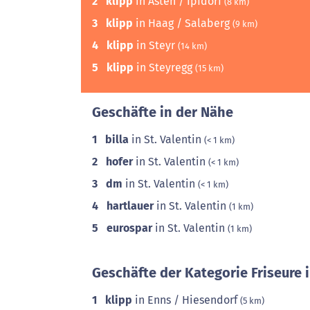
2
klipp
in Asten / Ipfdorf
(8 km)
3
klipp
in Haag / Salaberg
(9 km)
4
klipp
in Steyr
(14 km)
5
klipp
in Steyregg
(15 km)
Geschäfte in der Nähe
1
billa
in St. Valentin
(< 1 km)
2
hofer
in St. Valentin
(< 1 km)
3
dm
in St. Valentin
(< 1 km)
4
hartlauer
in St. Valentin
(1 km)
5
eurospar
in St. Valentin
(1 km)
Geschäfte der Kategorie Friseure 
1
klipp
in Enns / Hiesendorf
(5 km)