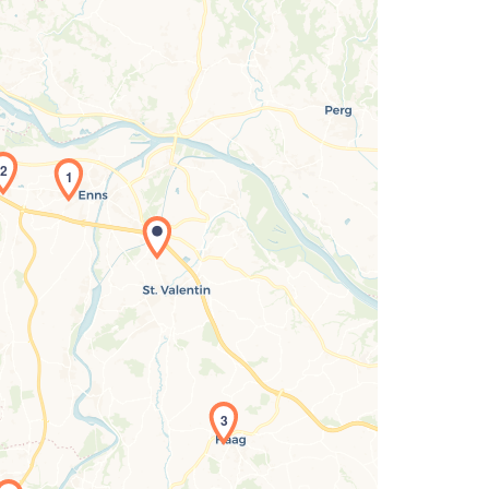
2
1
Laden der Karte...
3