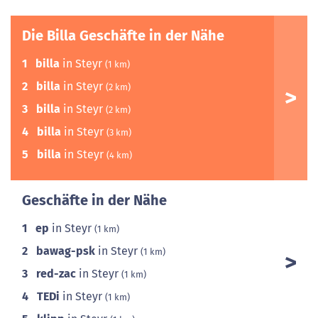
Die Billa Geschäfte in der Nähe
1
billa
in Steyr
(1 km)
2
billa
in Steyr
(2 km)
3
billa
in Steyr
(2 km)
4
billa
in Steyr
(3 km)
5
billa
in Steyr
(4 km)
Geschäfte in der Nähe
1
ep
in Steyr
(1 km)
2
bawag-psk
in Steyr
(1 km)
3
red-zac
in Steyr
(1 km)
4
TEDi
in Steyr
(1 km)