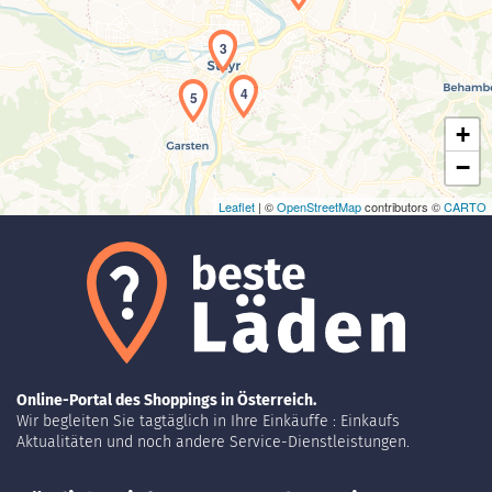
Laden der Karte...
3
4
5
+
−
Leaflet
| ©
OpenStreetMap
contributors ©
CARTO
Online-Portal des Shoppings in Österreich.
Wir begleiten Sie tagtäglich in Ihre Einkäuffe : Einkaufs
Aktualitäten und noch andere Service-Dienstleistungen.