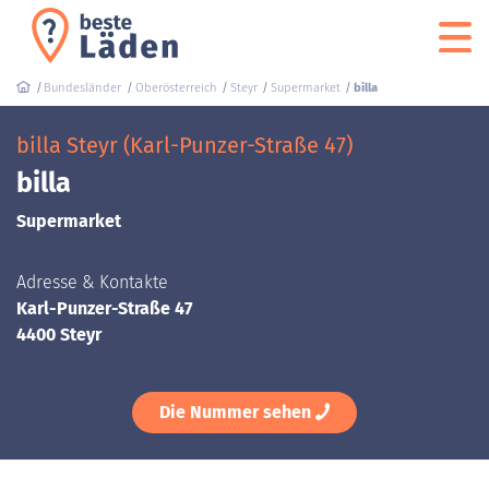
Bundesländer
Oberösterreich
Steyr
Supermarket
billa
billa Steyr (Karl-Punzer-Straße 47)
billa
Supermarket
Adresse & Kontakte
Karl-Punzer-Straße 47
4400 Steyr
Die Nummer sehen