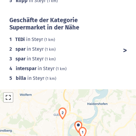
5
klipp
in Steyr
(1 km)
Geschäfte der Kategorie
Supermarket in der Nähe
1
TEDi
in Steyr
(1 km)
2
spar
in Steyr
(1 km)
3
spar
in Steyr
(1 km)
4
interspar
in Steyr
(1 km)
5
billa
in Steyr
(1 km)
2
1