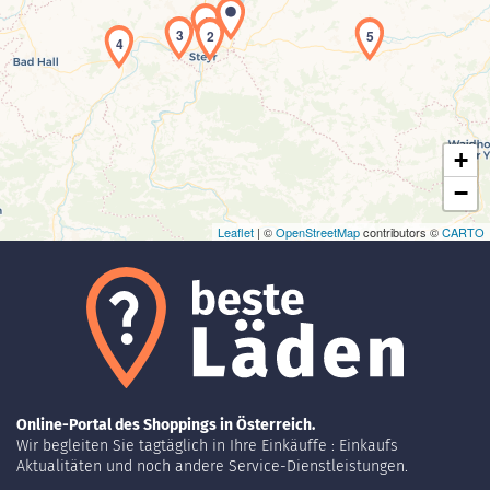
1
3
2
5
4
Laden der Karte...
+
−
Leaflet
| ©
OpenStreetMap
contributors ©
CARTO
Online-Portal des Shoppings in Österreich.
Wir begleiten Sie tagtäglich in Ihre Einkäuffe : Einkaufs
Aktualitäten und noch andere Service-Dienstleistungen.