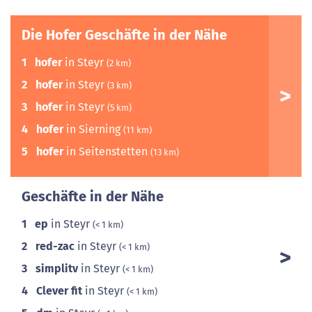
Die Hofer Geschäfte in der Nähe
1
hofer
in Steyr
(2 km)
2
hofer
in Steyr
(3 km)
3
hofer
in Steyr
(5 km)
4
hofer
in Sierning
(11 km)
5
hofer
in Seitenstetten
(13 km)
Geschäfte in der Nähe
1
ep
in Steyr
(< 1 km)
2
red-zac
in Steyr
(< 1 km)
3
simplitv
in Steyr
(< 1 km)
4
Clever fit
in Steyr
(< 1 km)