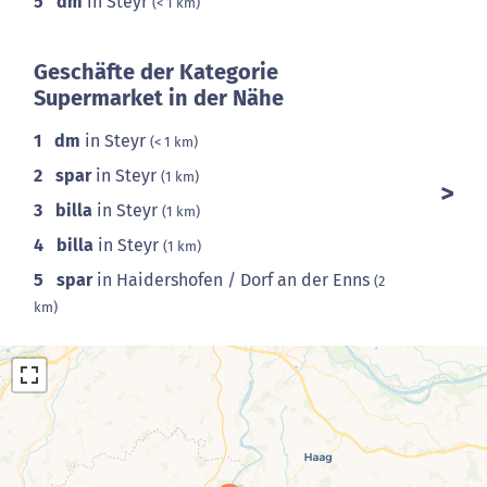
5
dm
in Steyr
(< 1 km)
Geschäfte der Kategorie
Supermarket in der Nähe
1
dm
in Steyr
(< 1 km)
2
spar
in Steyr
(1 km)
3
billa
in Steyr
(1 km)
4
billa
in Steyr
(1 km)
5
spar
in Haidershofen / Dorf an der Enns
(2
km)