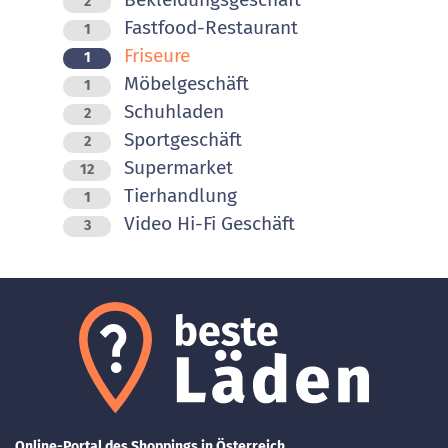
2
Fastfood-Restaurant
1
Friseure
1
Möbelgeschäft
1
Schuhladen
2
Sportgeschäft
2
Supermarket
12
Tierhandlung
1
Video Hi-Fi Geschäft
3
Online-Portal des Shoppings in Österreich.