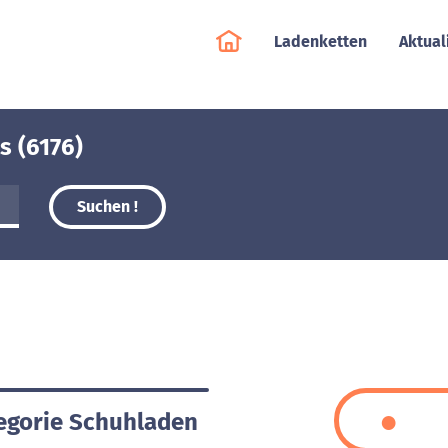
Ladenketten
Aktual
s (6176)
Suchen !
tegorie Schuhladen