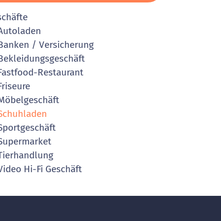
schäfte
Autoladen
anken / Versicherung
ekleidungsgeschäft
astfood-Restaurant
riseure
öbelgeschäft
Schuhladen
portgeschäft
Supermarket
ierhandlung
ideo Hi-Fi Geschäft