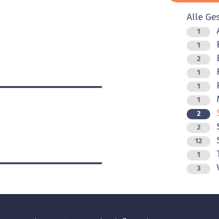
Alle Ge
1
B
1
B
2
F
1
F
1
M
1
2
S
2
12
T
1
V
3