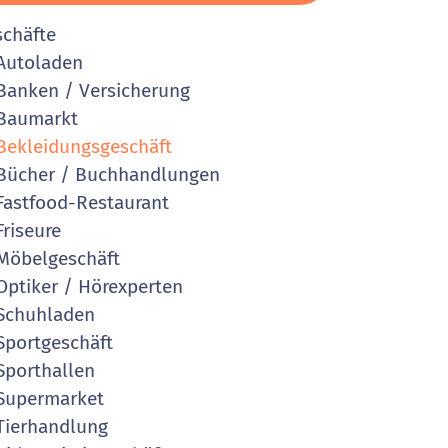
schäfte
Autoladen
anken / Versicherung
Baumarkt
ekleidungsgeschäft
ücher / Buchhandlungen
astfood-Restaurant
riseure
öbelgeschäft
ptiker / Hörexperten
Schuhladen
portgeschäft
porthallen
Supermarket
ierhandlung