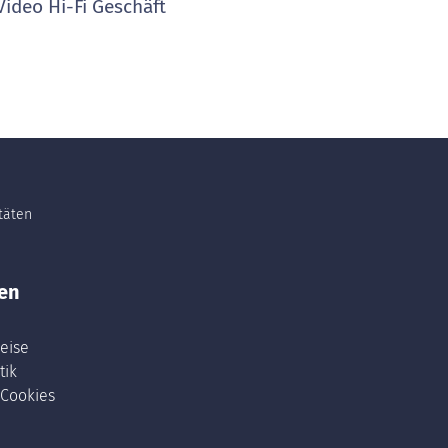
ideo Hi-Fi Geschäft
itäten
en
eise
tik
 Cookies