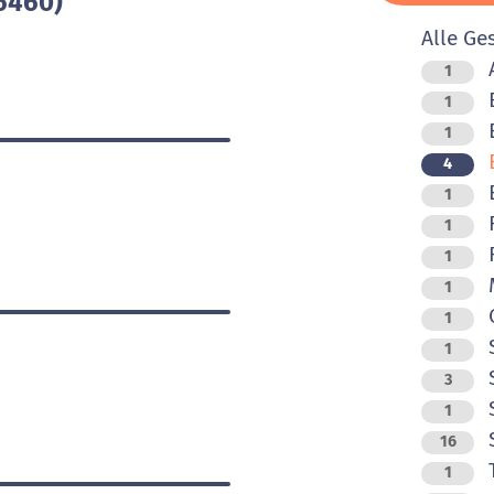
6460)
Alle Ge
1
B
1
1
B
4
B
1
F
1
F
1
M
1
O
1
1
S
3
S
1
16
T
1