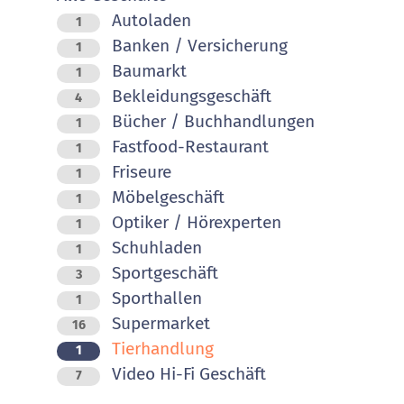
Autoladen
1
Banken / Versicherung
1
Baumarkt
1
Bekleidungsgeschäft
4
Bücher / Buchhandlungen
1
Fastfood-Restaurant
1
Friseure
1
Möbelgeschäft
1
Optiker / Hörexperten
1
Schuhladen
1
Sportgeschäft
3
Sporthallen
1
Supermarket
16
Tierhandlung
1
Video Hi-Fi Geschäft
7