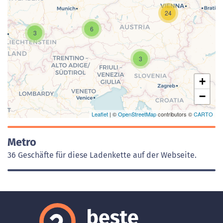
24
6
Laden der Karte...
3
3
+
−
Leaflet
| ©
OpenStreetMap
contributors ©
CARTO
Metro
36 Geschäfte für diese Ladenkette auf der Webseite.