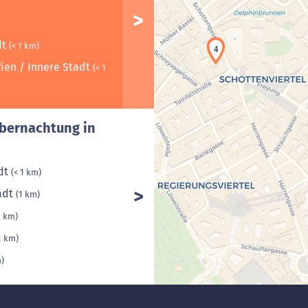
dt
(< 1 km)
4
ien / Innere Stadt
(< 1
Ubernachtung in
5
adt
(< 1 km)
adt
(1 km)
1 km)
1 km)
m)