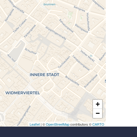
Laden der Karte...
+
−
Leaflet
| ©
OpenStreetMap
contributors ©
CARTO