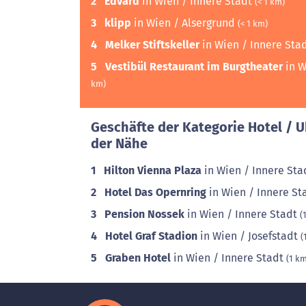
2
Edvard
in Wien / Innere Stadt
(< 1 km)
3
klipp
in Wien / Alsergrund
(< 1 km)
4
Melker Stiftskeller
in Wien / Innere Sta
5
Vestibül Restaurant im Burgtheater
in W
km)
Geschäfte der Kategorie Hotel / 
der Nähe
1
Hilton Vienna Plaza
in Wien / Innere St
2
Hotel Das Opernring
in Wien / Innere St
3
Pension Nossek
in Wien / Innere Stadt
(
4
Hotel Graf Stadion
in Wien / Josefstadt
(
5
Graben Hotel
in Wien / Innere Stadt
(1 k