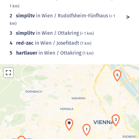
1 km)
2
simplitv
in Wien / Rudolfsheim-Fünfhaus
(< 1
km)
3
simplitv
in Wien / Ottakring
(< 1 km)
4
red-zac
in Wien / Josefstadt
(1 km)
5
hartlauer
in Wien / Ottakring
(1 km)
5
Laden der Karte...
3
1