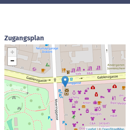
Zugangsplan
+
−
Leaflet
| ©
OpenStreetMap