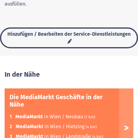
ausfüllen.
Hinzufügen / Bearbeiten der Service-Dienstleistungen
In der Nähe
Die MediaMarkt Geschäfte in der
Nähe
1
MediaMarkt
in Wien / Neubau
(1 km)
2
MediaMarkt
in Wien / Hietzing
(4 km)
3
MediaMarkt
in Wien / Landstraße
(4 km)