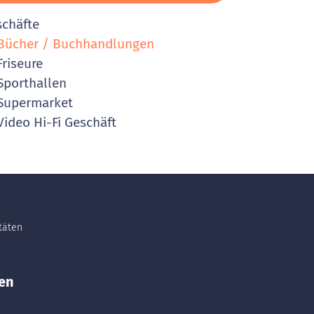
schäfte
ücher / Buchhandlungen
riseure
porthallen
Supermarket
ideo Hi-Fi Geschäft
itäten
en