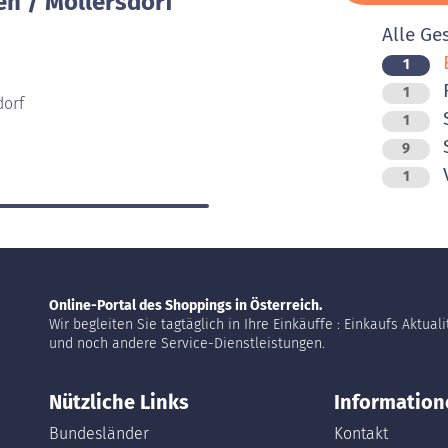
en / Möllersdorf
Alle Ge
B
1
F
1
dorf
S
1
9
V
1
Online-Portal des Shoppings in Österreich.
Wir begleiten Sie tagtäglich in Ihre Einkäuffe : Einkaufs Aktual
und noch andere Service-Dienstleistungen.
Nützliche Links
Information
Bundesländer
Kontakt