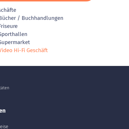
schäfte
ücher / Buchhandlungen
riseure
porthallen
Supermarket
ideo Hi-Fi Geschäft
itäten
en
eise