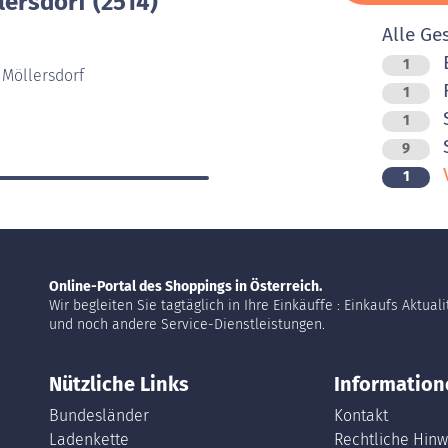
lersdorf (2514)
Alle Ge
B
1
/ Möllersdorf
F
1
S
1
9
V
1
Online-Portal des Shoppings in Österreich.
Wir begleiten Sie tagtäglich in Ihre Einkäuffe : Einkaufs Aktual
und noch andere Service-Dienstleistungen.
Nützliche Links
Information
Bundesländer
Kontakt
Ladenkette
Rechtliche Hinw